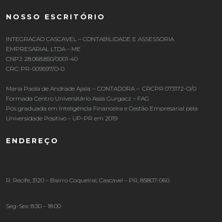
NOSSO ESCRITÓRIO
INTEGRACAO CASCAVEL – CONTABILIDADE E ASSESSORIA
EMPRESARIAL LTDA – ME
CNPJ: 28.068.850/0001-40
CRC: PR-009597/O-0
Maria Paola de Andrade Ajala: – CONTADORA – CRCPR 073172-O/0
Formada Centro Universitário Assis Gurgacz – FAG
Pós graduada em Inteligência Financeira e Gestão Empresarial pela
Universidade Positivo – UP-PR em 2019
ENDEREÇO
R. Recife, 3120 – Bairro Coqueiral, Cascavel – PR, 85807-060
Seg-Sex: 8:30 – 18:00