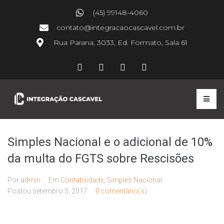
(45) 99148-4060
contato@integracaocascavel.com.br
Rua Parana, 3033, Ed. Formato, Sala 61
Simples Nacional e o adicional de 10%
da multa do FGTS sobre Rescisões
Por
admin
Em
Contabilidade
,
Simples Nacional
Postou
setembro 5, 2017
0 comentário(s)