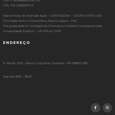
CNPJ: 28.068.850/0001-40
CRC: PR-009597/O-0
Maria Paola de Andrade Ajala: – CONTADORA – CRCPR 073172-O/0
Formada Centro Universitário Assis Gurgacz – FAG
Pós graduada em Inteligência Financeira e Gestão Empresarial pela
Universidade Positivo – UP-PR em 2019
ENDEREÇO
R. Recife, 3120 – Bairro Coqueiral, Cascavel – PR, 85807-060
Seg-Sex: 8:30 – 18:00