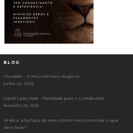
BLOG
Checklist – O Meu Primeiro Negócio
junho 24, 2022
Carnê Leão Web - Facilidade para o Contribuinte
fevereiro 23, 2021
Síndico, a fumaça do meu vizinho me incomoda, o que
devo fazer?