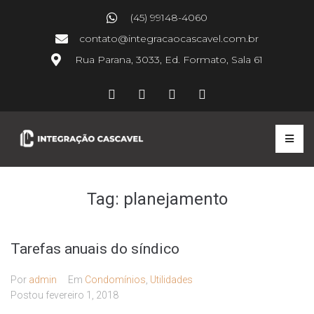
(45) 99148-4060
contato@integracaocascavel.com.br
Rua Parana, 3033, Ed. Formato, Sala 61
Tag:
planejamento
Tarefas anuais do síndico
Por
admin
Em
Condomínios
,
Utilidades
Postou
fevereiro 1, 2018