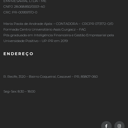
EMPRESARIAL LTDA – ME
CNPJ: 28.068.850/0001-40
CRC: PR-009597/O-0
Maria Paola de Andrade Ajala: – CONTADORA – CRCPR 073172-O/0
Formada Centro Universitário Assis Gurgacz – FAG
Pós graduada em Inteligência Financeira e Gestão Empresarial pela
Universidade Positivo – UP-PR em 2019
ENDEREÇO
R. Recife, 3120 – Bairro Coqueiral, Cascavel – PR, 85807-060
Seg-Sex: 8:30 – 18:00