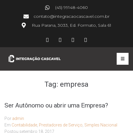
(45) 99148-4060
contato@integracaocascavel.com.br
Rua Parana, 3033, Ed. Formato, Sala 61
Tag:
empresa
Ser Autônomo ou abrir uma Empresa?
Por
admin
Em
Contabilidade
,
Prestadores de Serviço
,
Simples Nacional
Postou
setembro 18, 2017