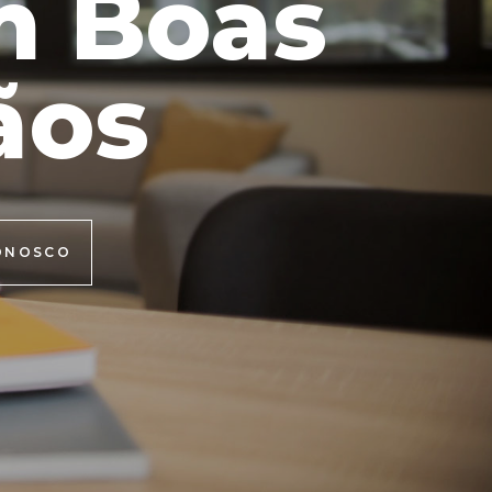
m Boas
ãos
DÚVIDAS
ONOSCO