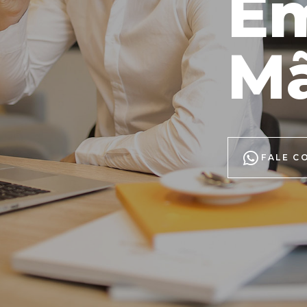
E
M
TIRE SUAS 
FALE C