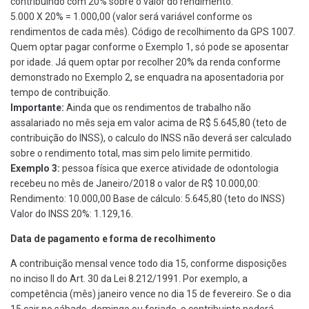
contribuindo com 20% sobre o valor do rendimento:
5.000 X 20% = 1.000,00 (valor será variável conforme os
rendimentos de cada mês). Código de recolhimento da GPS 1007.
Quem optar pagar conforme o Exemplo 1, só pode se aposentar
por idade. Já quem optar por recolher 20% da renda conforme
demonstrado no Exemplo 2, se enquadra na aposentadoria por
tempo de contribuição.
Importante:
Ainda que os rendimentos de trabalho não
assalariado no mês seja em valor acima de R$ 5.645,80 (teto de
contribuição do INSS), o calculo do INSS não deverá ser calculado
sobre o rendimento total, mas sim pelo limite permitido.
Exemplo 3:
pessoa física que exerce atividade de odontologia
recebeu no mês de Janeiro/2018 o valor de R$ 10.000,00:
Rendimento: 10.000,00 Base de cálculo: 5.645,80 (teto do INSS)
Valor do INSS 20%: 1.129,16.
Data de pagamento e forma de recolhimento
A contribuição mensal vence todo dia 15, conforme disposições
no inciso II do Art. 30 da Lei 8.212/1991. Por exemplo, a
competência (mês) janeiro vence no dia 15 de fevereiro. Se o dia
15 cair no sábado, domingo ou feriado, o contribuinte poderá