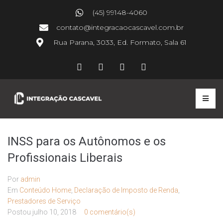
(45) 99148-4060
contato@integracaocascavel.com.br
Rua Parana, 3033, Ed. Formato, Sala 61
INSS para os Autônomos e os
Profissionais Liberais
Por
admin
Em
Conteúdo Home
,
Declaração de Imposto de Renda
,
Prestadores de Serviço
Postou
julho 10, 2018
0 comentário(s)