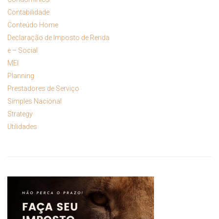
Contabilidade
Conteúdo Home
Declaração de Imposto de Renda
e – Social
MEI
Planning
Prestadores de Serviço
Simples Nacional
Strategy
Utilidades