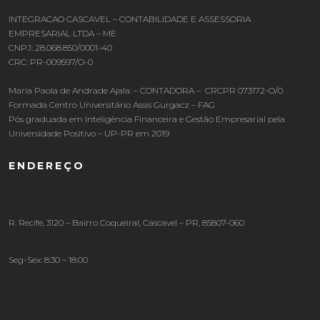
INTEGRACAO CASCAVEL – CONTABILIDADE E ASSESSORIA
EMPRESARIAL LTDA – ME
CNPJ: 28.068.850/0001-40
CRC: PR-009597/O-0
Maria Paola de Andrade Ajala: – CONTADORA – CRCPR 073172-O/0
Formada Centro Universitário Assis Gurgacz – FAG
Pós graduada em Inteligência Financeira e Gestão Empresarial pela
Universidade Positivo – UP-PR em 2019
ENDEREÇO
R. Recife, 3120 – Bairro Coqueiral, Cascavel – PR, 85807-060
Seg-Sex: 8:30 – 18:00