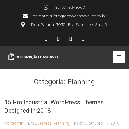
(45) 99148-4060
contato@integracaocascavel.com.br
Rua Parana, 3033, Ed. Formato, Sala 61
Categoria:
Planning
15 Pro Industrial WordPress Themes
Designed in 2018
Por
admin
Em
Business
,
Planning
Postou
outubro 19, 2018