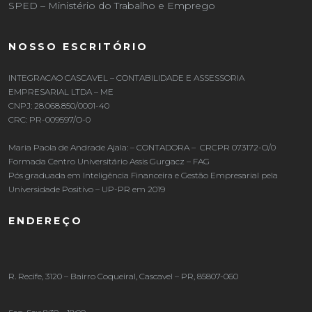
SPED – Ministério do Trabalho e Emprego
NOSSO ESCRITÓRIO
INTEGRACAO CASCAVEL – CONTABILIDADE E ASSESSORIA
EMPRESARIAL LTDA – ME
CNPJ: 28.068.850/0001-40
CRC: PR-009597/O-0
Maria Paola de Andrade Ajala: – CONTADORA – CRCPR 073172-O/0
Formada Centro Universitário Assis Gurgacz – FAG
Pós graduada em Inteligência Financeira e Gestão Empresarial pela
Universidade Positivo – UP-PR em 2019
ENDEREÇO
R. Recife, 3120 – Bairro Coqueiral, Cascavel – PR, 85807-060